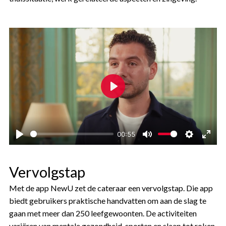
Play
00:55
Play
Mute
Settings
Ente
fulls
Vervolgstap
Met de app NewU zet de cateraar een vervolgstap. Die app
biedt gebruikers praktische handvatten om aan de slag te
gaan met meer dan 250 leefgewoonten. De activiteiten
variëren van mentale gezondheid, sporten en slaap tot roken