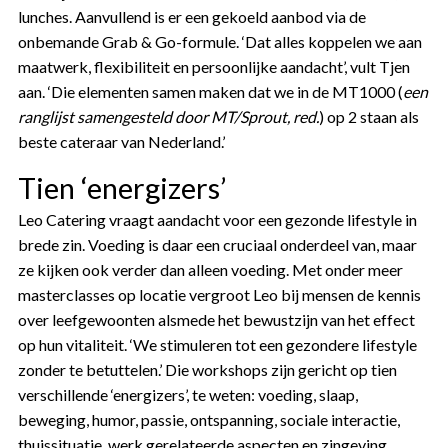
lunches. Aanvullend is er een gekoeld aanbod via de
onbemande Grab & Go-formule. ‘Dat alles koppelen we aan
maatwerk, flexibiliteit en persoonlijke aandacht’, vult Tjen
aan. ‘Die elementen samen maken dat we in de MT1000 (
een
ranglijst samengesteld door MT/Sprout, red.
) op 2 staan als
beste cateraar van Nederland.’
Tien ‘energizers’
Leo Catering vraagt aandacht voor een gezonde lifestyle in
brede zin. Voeding is daar een cruciaal onderdeel van, maar
ze kijken ook verder dan alleen voeding. Met onder meer
masterclasses op locatie vergroot Leo bij mensen de kennis
over leefgewoonten alsmede het bewustzijn van het effect
op hun vitaliteit. ‘We stimuleren tot een gezondere lifestyle
zonder te betuttelen.’ Die workshops zijn gericht op tien
verschillende ‘energizers’, te weten: voeding, slaap,
beweging, humor, passie, ontspanning, sociale interactie,
thuissituatie, werk gerelateerde aspecten en zingeving.