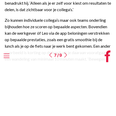
benadrukt hij. ‘Alleen als je er zelf voor kiest om resultaten te
delen, is dat zichtbaar voor je collega’s.’
Zo kunnen individuele collega’s maar ook teams onderling
bijhouden hoe ze scoren op bepaalde aspecten. Bovendien
kan de werkgever óf Leo via de app beloningen verstrekken
op bepaalde prestaties, zoals een gratis smoothie bij de
lunch als je op de fiets naar je werk bent gekomen. Een ander
voorbeeld is korting op de lunch als je daaraan voorafgaand
7 / 9
een wandeling van minimaal 10 minuten maakt. ‘Bewegen
vóór het eten heeft immers een bewezen positieve invloed
op je vetgehalte’, zo verklaart Tjen de beloning.
‘We stimuleren tot een
gezondere lifestyle zonder te
betuttelen’