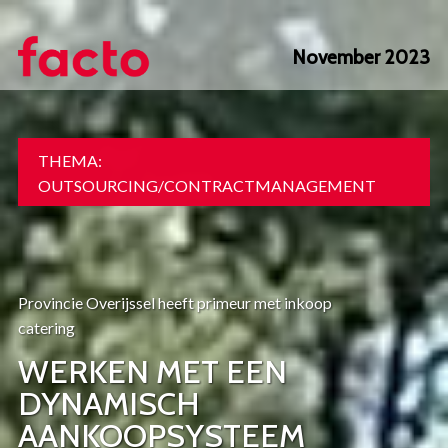
Overslaan
en
November 2023
naar
de
inhoud
gaan
THEMA:
OUTSOURCING/CONTRACTMANAGEMENT
Provincie Overijssel heeft primeur met inkoop
catering
WERKEN MET EEN
DYNAMISCH
AANKOOPSYSTEEM