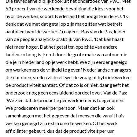
Die tevredenheid blijkt ook uit het onderzoek van PwC. Met
53 procent van de werkende bevolking die kiest voor het
hybride werken, scoort Nederland het hoogste in de EU. 'Ik
denk dat we met dat getal op zijn max zitten wat betreft
aantallen hybride werkers', reageert Bas van de Pas, leider
van de people analytics-praktijk van PwC. 'Dat kan haast
niet meer hoger. Dat het getal ten opzichte van andere
landen zo hoog is, komt door de grote mate van autonomie
die je in Nederland op je werk hebt. We zijn eerder geneigd
om werknemers de vrijheid te geven.' Nederlandse managers
die dat doen, stellen zichzelf wel de vraag of hybride werken
de productiviteit aantast. Of dat zo is of niet, daar geeft het
onderzoek nog geen eensluidend oordeel over.' Van de Pas:
'We zien dat de productie per werknemer is toegenomen.
We produceren meer per persoon. Maar dat kan ook
samenhangen met het gegeven dat mensen die vanuit huis
werken geneigd zijn extra uren te werken. Of het werk
efficiënter gebeurt, dus dat de productiviteit per uur