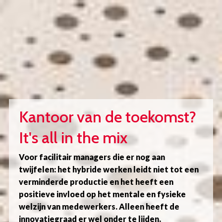
Overslaan
en
naar
de
inhoud
gaan
Kantoor van de toekomst?
It's all in the mix
Voor facilitair managers die er nog aan
twijfelen: het hybride werken leidt niet tot een
verminderde productie en het heeft een
positieve invloed op het mentale en fysieke
welzijn van medewerkers. Alleen heeft de
innovatiegraad er wel onder te lijden,