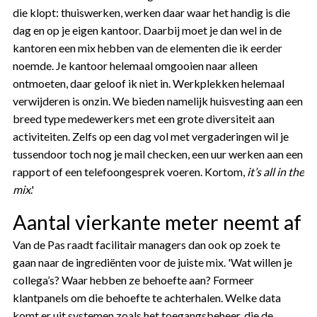
die klopt: thuiswerken, werken daar waar het handig is die
dag en op je eigen kantoor. Daarbij moet je dan wel in de
kantoren een mix hebben van de elementen die ik eerder
noemde. Je kantoor helemaal omgooien naar alleen
ontmoeten, daar geloof ik niet in. Werkplekken helemaal
verwijderen is onzin. We bieden namelijk huisvesting aan een
breed type medewerkers met een grote diversiteit aan
activiteiten. Zelfs op een dag vol met vergaderingen wil je
tussendoor toch nog je mail checken, een uur werken aan een
rapport of een telefoongesprek voeren. Kortom,
it’s all in the
mix
.'
Aantal vierkante meter neemt af
Van de Pas raadt facilitair managers dan ook op zoek te
gaan naar de ingrediënten voor de juiste mix. 'Wat willen je
collega’s? Waar hebben ze behoefte aan? Formeer
klantpanels om die behoefte te achterhalen. Welke data
komt er uit systemen zoals het toegangsbeheer, die de