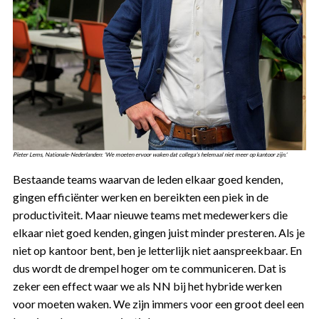
Pieter Lems, Nationale-Nederlanden: 'We moeten ervoor waken dat collega's helemaal niet meer op kantoor zijn.'
Bestaande teams waarvan de leden elkaar goed kenden,
gingen efficiënter werken en bereikten een piek in de
productiviteit. Maar nieuwe teams met medewerkers die
elkaar niet goed kenden, gingen juist minder presteren. Als je
niet op kantoor bent, ben je letterlijk niet aanspreekbaar. En
dus wordt de drempel hoger om te communiceren. Dat is
zeker een effect waar we als NN bij het hybride werken
voor moeten waken. We zijn immers voor een groot deel een