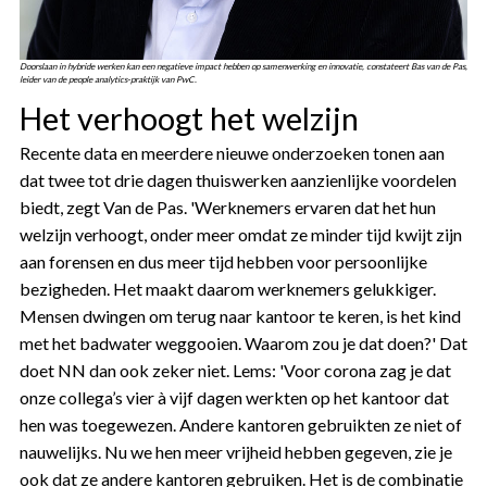
Doorslaan in hybride werken kan een negatieve impact hebben op samenwerking en innovatie, constateert Bas van de Pas,
leider van de people analytics-praktijk van PwC.
Het verhoogt het welzijn
Recente data en meerdere nieuwe onderzoeken tonen aan
dat twee tot drie dagen thuiswerken aanzienlijke voordelen
biedt, zegt Van de Pas. 'Werknemers ervaren dat het hun
welzijn verhoogt, onder meer omdat ze minder tijd kwijt zijn
aan forensen en dus meer tijd hebben voor persoonlijke
bezigheden. Het maakt daarom werknemers gelukkiger.
Mensen dwingen om terug naar kantoor te keren, is het kind
met het badwater weggooien. Waarom zou je dat doen?' Dat
doet NN dan ook zeker niet. Lems: 'Voor corona zag je dat
onze collega’s vier à vijf dagen werkten op het kantoor dat
hen was toegewezen. Andere kantoren gebruikten ze niet of
nauwelijks. Nu we hen meer vrijheid hebben gegeven, zie je
ook dat ze andere kantoren gebruiken. Het is de combinatie